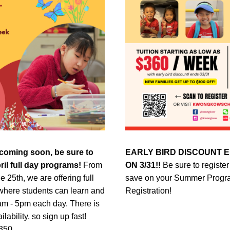
 coming soon, be sure to 
EARLY BIRD DISCOUNT E
ril full day programs! 
From 
ON 3/31!! 
Be sure to register
e 25th, we are offering full 
save on your Summer Progr
here students can learn and 
Registration!
am - 5pm each day. There is 
lability, so sign up fast! 
$350.