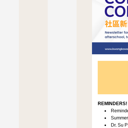
REMINDERS!
Reminder
Summer E
Dr. Su 