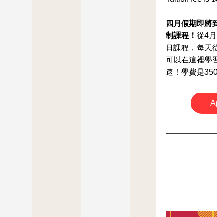
四月假期即將
制課程！
從4月
日課程，每天從上
可以在這裡學
速！學費是35
Ap