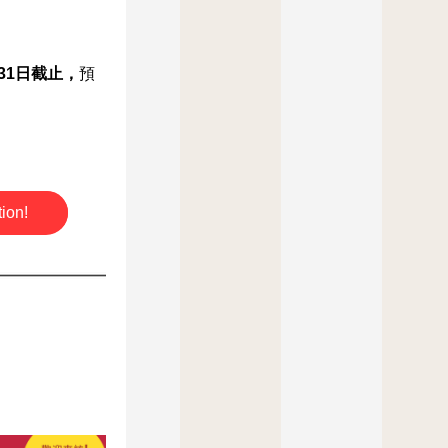
31日截止，
預
ion!