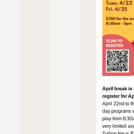
April break is
register for Ap
April 22nd to th
day programs w
play from 8:30
very limited avai
Tuition fee is 