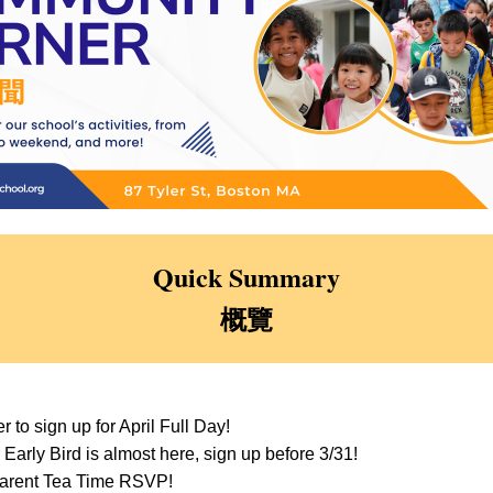
Quick Summary
概覽
 to sign up for April Full Day!
arly Bird is almost here, sign up before 3/31!
Parent Tea Time RSVP!