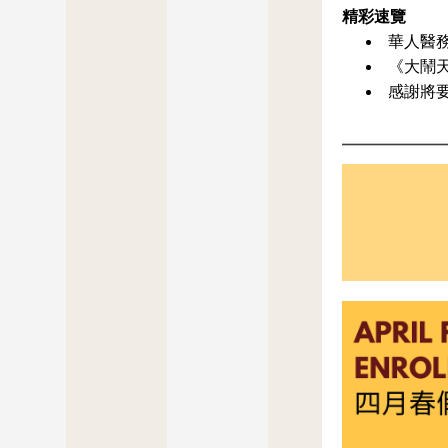
精彩速覽
華人醫
《大鬧
感謝將要